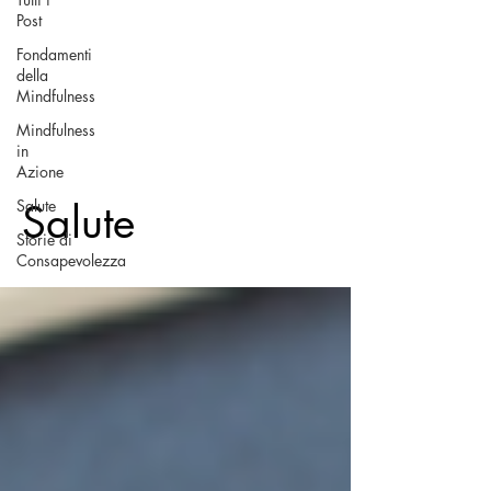
Post
Fondamenti
della
Mindfulness
Mindfulness
in
Azione
Salute
Salute
Storie di
Consapevolezza