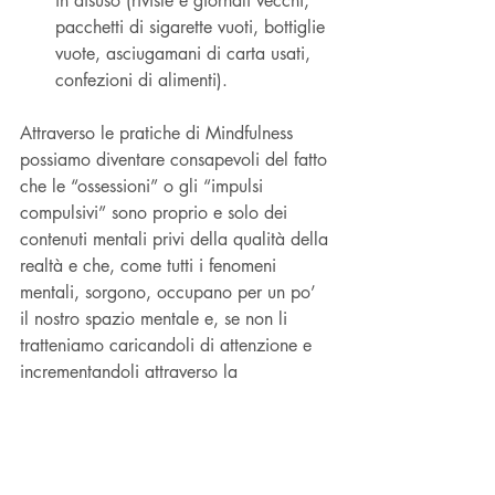
in disuso (riviste e giornali vecchi, 
pacchetti di sigarette vuoti, bottiglie 
vuote, asciugamani di carta usati, 
confezioni di alimenti).
Attraverso le pratiche di Mindfulness 
possiamo diventare consapevoli del fatto 
che le “ossessioni” o gli “impulsi 
compulsivi” sono proprio e solo dei 
contenuti mentali privi della qualità della 
realtà e che, come tutti i fenomeni 
mentali, sorgono, occupano per un po’ 
il nostro spazio mentale e, se non li 
tratteniamo caricandoli di attenzione e 
incrementandoli attraverso la 
proliferazione mentale,svaniscono.Una 
mente Mindful significa essere 
disidentificati dal pensiero, accogliere e  
lasciar andare, e dunque permettere ai 