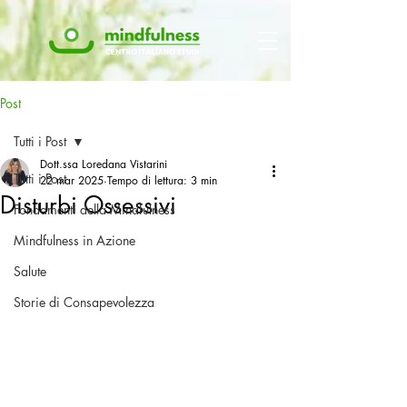
Post
Tutti i Post
Dott.ssa Loredana Vistarini
Tutti i Post
22 mar 2025
Tempo di lettura: 3 min
Disturbi Ossessivi
Fondamenti della Mindfulness
Mindfulness in Azione
Salute
Storie di Consapevolezza