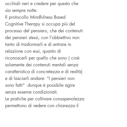
occhiali neri e credere per questo che 
sia sempre notte.
Il protocollo Mindfulness Based 
Cognitive Therapy si occupa più del 
processo del pensiero, che dei contenuti 
dei pensieri stessi, con l’obbiettivo non 
tanto di trasformarli e di entrare in 
relazione con essi, quanto di 
riconoscerli per quello che sono ( cioè 
solamente dei contenuti mentali senza 
caratteristica di concretezza e di realtà) 
e di lasciarli andare: “I pensieri non 
sono fatti”  dunque è possibile agire 
senza esserne condizionati.
Le pratiche per coltivare consapevolezza 
permettono di vedere con chiarezza il 
funzionamento mentale. Sensazioni, 
emozioni, sentimenti, ricordi e pensieri 
sono mutevoli condizioni della  mente, 