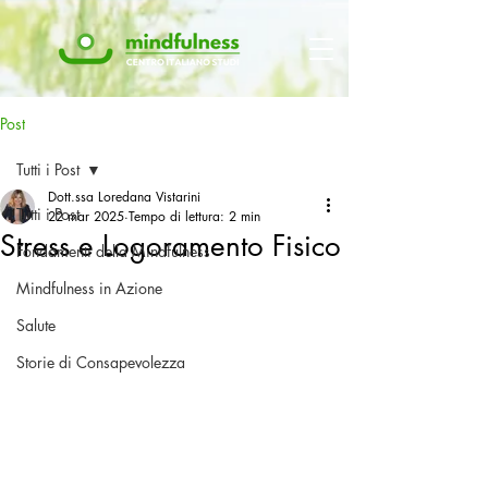
Post
Tutti i Post
Dott.ssa Loredana Vistarini
Tutti i Post
22 mar 2025
Tempo di lettura: 2 min
Stress e Logoramento Fisico
Fondamenti della Mindfulness
Mindfulness in Azione
Salute
Storie di Consapevolezza