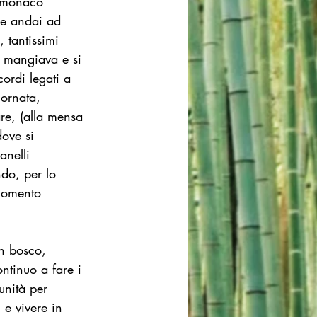
e monaco 
he andai ad 
 tantissimi 
i mangiava e si 
ordi legati a 
iornata, 
re, (alla mensa 
ove si 
anelli 
ndo, per lo 
 momento 
n bosco, 
ntinuo a fare i 
unità per 
 e vivere in 