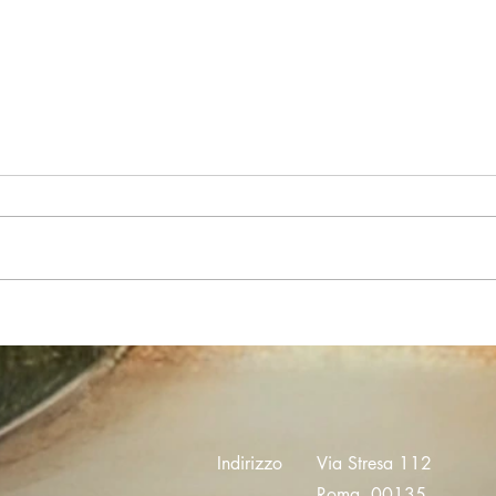
L'imp
Consapevolezza in sala
d'attesa
Indirizzo
Via Stresa 112
Roma, 00135