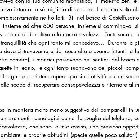
oveva con la sua comunità monastica, il  maestro zen  
nava intorno  a sé migliaia di persone. La prima volta c
complessivamente ne ho fatti  3)  nel bosco di Castelfusano,
a  insieme ad altre 600 persone. Insieme si camminava, s
ivo comune di coltivare la consapevolezza. Tanti sono i ric
 tranquillità che ogni tanto mi concedevo…  Durante la g
 dove ci trovavamo o da  cosa che eravamo intenti  a fa
pria camera), i monaci passavano nei sentieri del bosco d
asette in legno,  e ogni tanto suonavano dei piccoli camp
 il segnale per interrompere qualsiasi attività per un seco
, allo scopo di recuperare consapevolezza e ritornare al
e in maniera molto meno suggestiva dei campanelli in u
 strumenti  tecnologici come  la sveglia del telefono, co
sapevolezza, che sono  a mio avviso, una preziosa opport
 cambiare le proprie abitudini (specie quelle poco salutari) 