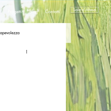
Sala d'Attesa
a
Progetti
Blog
Contatti
sapevolezza