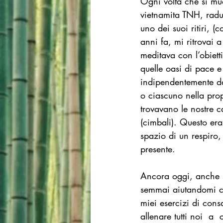
Ogni volta che si mu
vietnamita TNH, radu
uno dei suoi ritiri, (
anni fa, mi ritrovai 
meditava con l’obiett
quelle oasi di pace e
indipendentemente da
o ciascuno nella pro
trovavano le nostre c
(cimbali). Questo era
spazio di un respiro
presente.
Ancora oggi, anche s
semmai aiutandomi con
miei esercizi di con
allenare tutti noi  a 