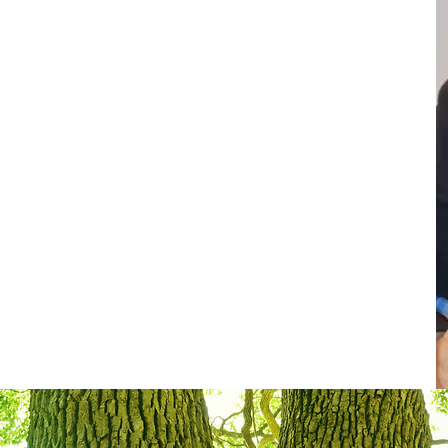
e certificata Teacher dal Center
) di Jon Kabat-Zinn, da anni mi
ione in questo ambito,
duzione della Mindfulness in