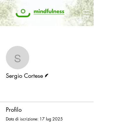
Altre azioni
Segui
Sergio Cortese
Redattore
Sergio Cortese
Profile
Profilo
Data di iscrizione: 17 lug 2025