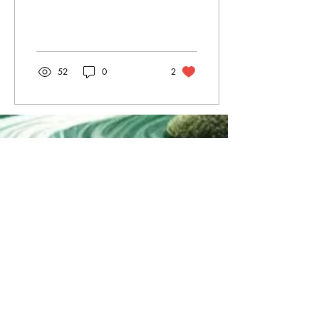
praticarla? Secondo noi no.
52
0
2
Indirizzo
Via Stresa 112
Roma, 00135
centroitalianomindfulness@gmail.com
Email