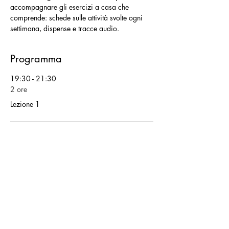
accompagnare gli esercizi a casa che 
comprende: schede sulle attività svolte ogni 
settimana, dispense e tracce audio.
Programma
19:30 - 21:30
2 ore
Lezione 1
19:30 - 21:30
2 ore
Lezione 2
Mostra tutti
Altri 6 elementi disponibili