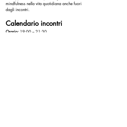
mindfulness nella vita quotidiana anche fuori 
dagli incontri.
Calendario incontri
Orario:
 19:00 – 21:30
Date:
Settembre:
 8 – 15 – 22 – 29
Ottobre:
 6  – 13 – 20 – 27
L'Istruttrice
Monica M. Cavallo
Istruttrice Senior MBSR certificata dal Centro 
Italiano Studi Mindfulness, docente nel 
Mindfulness Professional Training CISM, 
Counselor, Coach, Formatrice, Autrice.
Prenotazioni e Info