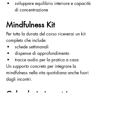
sviluppare equilibrio interiore e capacità 
di concentrazione
Mindfulness Kit
Per tutta la durata del corso riceverai un kit 
completo che include:
schede settimanali
dispense di approfondimento
tracce audio per la pratica a casa
Un supporto concreto per integrare la 
mindfulness nella vita quotidiana anche fuori 
dagli incontri.
Calendario incontri
Orario:
 19:30 – 22:00
Date:
Maggio:
 4 – 11 – 18 – 25
Giugno:
 3  –  8 – 15 – 22
Gli istruttori