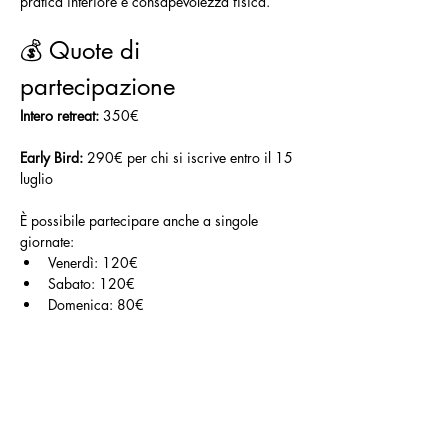
pratica interiore e consapevolezza fisica.
💰 Quote di 
partecipazione
Intero retreat:
 350€
Early Bird:
 290€ per chi si iscrive entro il 15 
luglio
È possibile partecipare anche a singole 
giornate:
Venerdì: 120€
Sabato: 120€
Domenica: 80€
Le quote sopra indicate non comprendono il 
pernottamento.
 Ciascun partecipante potrà organizzare 
autonomamente il proprio soggiorno, 