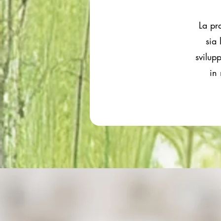
La pr
sia 
svilup
in 