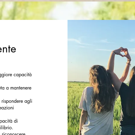
ente
aggiore capacità
uta a mantenere
 rispondere agli
eazioni
pacità di
librio.
 riconoscere