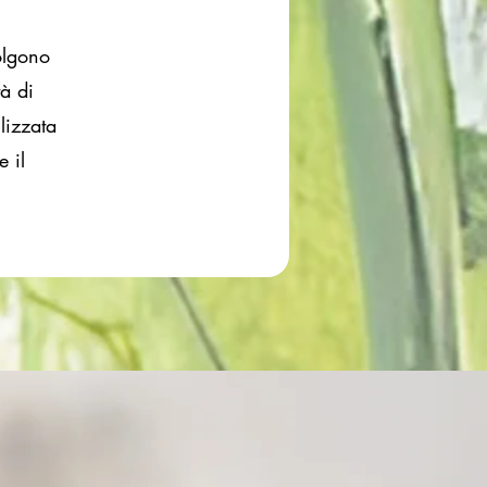
olgono
tà di
lizzata
e il