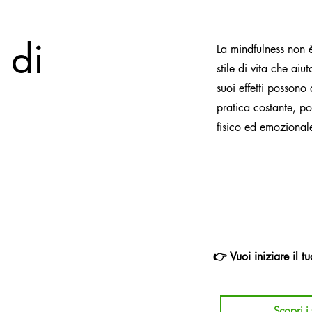
 di
La mindfulness non 
stile di vita che aiu
suoi effetti possono
pratica costante, po
fisico ed emozional
👉 Vuoi iniziare il 
Scopri i