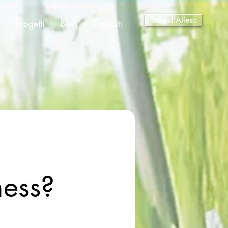
Sala d'Attesa
a
Progetti
Blog
Contatti
ness?