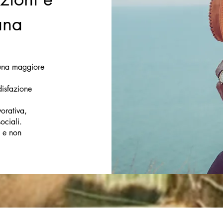
ana
a una maggiore
disfazione
vorativa,
ociali.
e e non